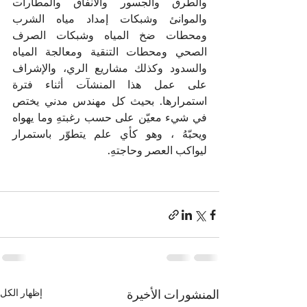
والطرق والجسور والأنفاق والمطارات 
والموانئ وشبكات إمداد مياه الشرب 
ومحطات ضخ المياه وشبكات الصرف 
الصحي ومحطات التنقية ومعالجة المياه 
والسدود وكذلك مشاريع الري، والإشراف 
على عمل هذا المنشآت أثناء فترة 
استمرارها. بحيث كل مهندس مدني يختص 
في شيء معيّن على حسب رغبتهِ وما يهواه 
ويحبّهُ ، وهو كأي علم يتطوّر باستمرار 
ليواكب العصر وحاجتهِ.
المنشورات الأخيرة
إظهار الكل